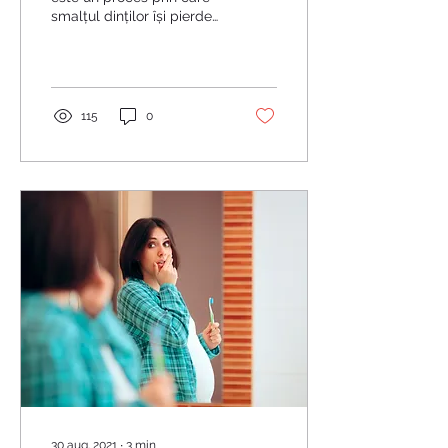
smalțul dinților își pierde
mineralele, în special
calciul și fosfatul. Acest
proces...
115
0
30 aug. 2021
∙
3
min