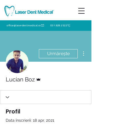
office@laserdentmedical.ro
031 828 2322
Mai multe acțiuni
Urmărește
Admin
Lucian Boz
Profil
Data înscrierii: 18 apr. 2021