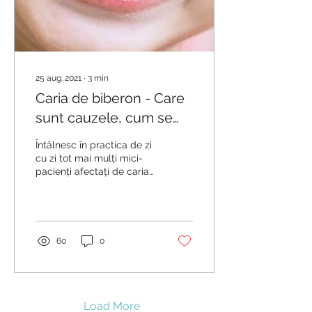
25 aug. 2021
∙
3
min
Caria de biberon - Care
sunt cauzele, cum se
manifestă și cum o
Întâlnesc în practica de zi
putem trata?
cu zi tot mai mulți mici-
pacienți afectați de caria
de biberon, o afecțiune pe
care mămicile o
consideră că...
60
0
Load More