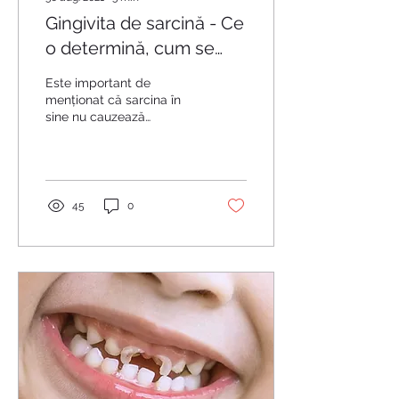
Gingivita de sarcină - Ce
o determină, cum se
manifestă și cum poate
Este important de
fi tratată?
menționat că sarcina în
sine nu cauzează
gingivita, ci doar
influențează reacția
țesuturilor la apariția și
instalarea...
45
0