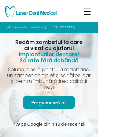
office@laserdentmedical.ro
031 828 2322
Redăm zâmbetul la care
ai visat cu ajutorul
implanturilor dentare!
24 rate fără dobândă
Soluția ideală pentru a redobândi
un zâmbet complet și sănătos, dar
și pentru îmbunătățirea calității
vieții.
Programează-te
4.9 pe Google din 440 de recenzii