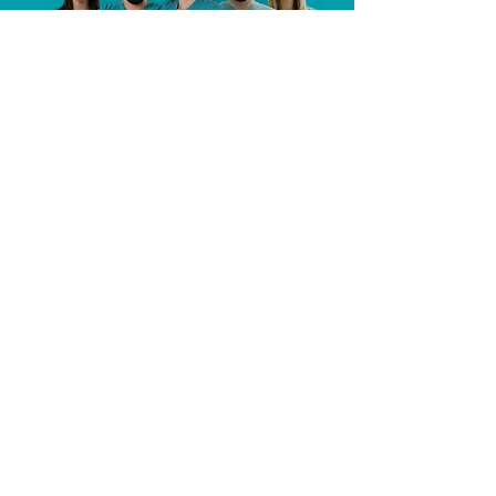
sănătății dentare a pacientului. În
general, montarea unui singur
implant dentar poate dura de la
câteva minute până la o oră sau
mai mult.
Completează formularul de mai
jos pentru a te programa
I accept terms & conditions
>