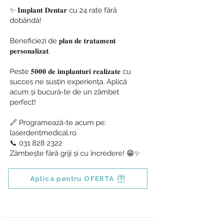
✨ 𝐈𝐦𝐩𝐥𝐚𝐧𝐭 𝐃𝐞𝐧𝐭𝐚𝐫 cu 24 rate fără
dobândă!
Beneficiezi de 𝐩𝐥𝐚𝐧 𝐝𝐞 𝐭𝐫𝐚𝐭𝐚𝐦𝐞𝐧𝐭
𝐩𝐞𝐫𝐬𝐨𝐧𝐚𝐥𝐢𝐳𝐚𝐭.
Peste 𝟓𝟎𝟎𝟎 𝐝𝐞 𝐢𝐦𝐩𝐥𝐚𝐧𝐭𝐮𝐫𝐢 𝐫𝐞𝐚𝐥𝐢𝐳𝐚𝐭𝐞 cu
succes ne susțin experiența. Aplică
acum și bucură-te de un zâmbet
perfect!
🔗 Programează-te acum pe:
laserdentmedical.ro
📞
031 828 2322
Zâmbește fără griji și cu încredere! 😁✨
Aplica pentru OFERTA