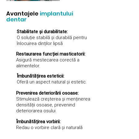
Avantajele
implantului
dentar
Stabilitate și durabilitate:
O soluție stabilă și durabilă pentru
înlocuirea dinților lipsă
Restaurarea funcției masticatorii:
Asigură mestecarea corectă a
alimentelor.
Îmbunătățirea esteticii:
Oferă un aspect natural și estetic.
Prevenirea deteriorării osoase:
Stimulează creșterea și menținerea
densității osoase, prevenind
deteriorarea osului.
Îmbunătățirea vorbirii:
Redau o vorbire clară și naturală