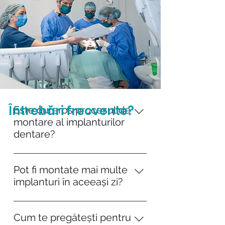
Întrebări frecvente?
Este dureros procesul de
montare al implanturilor
dentare?
Implantul dentar este în general
considerat a fi minim invaziv și
Pot fi montate mai multe
relativ nedureros, deoarece se
implanturi în aceeași zi?
efectuează sub anestezie locală.
Da, în multe cazuri, montarea mai
multor implanturi dentare în aceeași
Cum te pregătești pentru