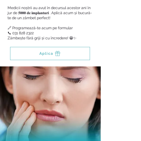
Medicii noștrii au avut în decursul acestor ani în
jur de 𝟓𝟎𝟎𝟎 𝐝𝐞 𝐢𝐦𝐩𝐥𝐚𝐧𝐭𝐮𝐫𝐢 . Aplică acum și bucură-
te de un zâmbet perfect!
🔗 Programează-te acum pe formular
📞
031 828 2322
Zâmbește fără griji și cu încredere! 😁✨
Aplica