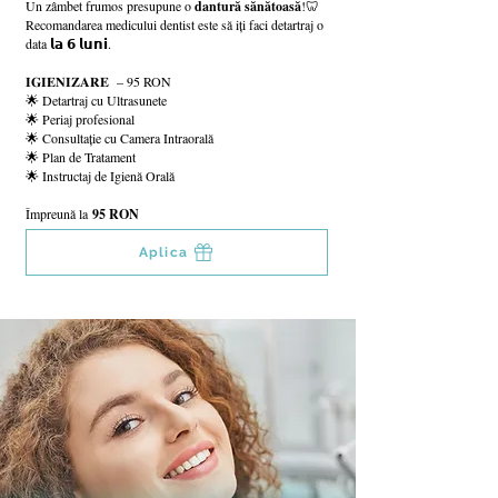
Un zâmbet frumos presupune o
dantură sănătoasă
!
🦷
Recomandarea medicului dentist este să iți faci detartraj o
data 𝗹𝗮 𝟲 𝗹𝘂𝗻𝗶.
𝐈𝐆𝐈𝐄𝐍𝐈𝐙𝐀𝐑𝐄 – 95 RON
🌟
Detartraj cu Ultrasunete
🌟
Periaj profesional
🌟
Consultație cu Camera Intraorală
🌟
Plan de Tratament
🌟
Instructaj de Igienă Orală
Împreună la
95 RON
Aplica