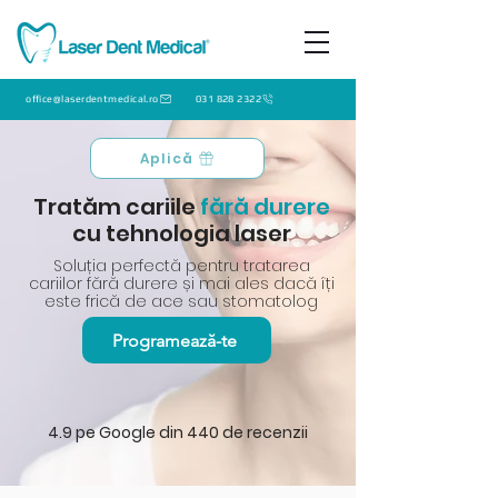
office@laserdentmedical.ro
031 828 2322
Aplică
Tratăm cariile
fără durere
cu tehnologia laser
Soluția perfectă pentru tratarea
cariilor fără durere și mai ales dacă îți
este frică de ace sau stomatolog
Programează-te
4.9 pe Google din 440 de recenzii