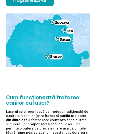
Programează-te
Cum funcționează tratarea
cariilor cu laser?
Laserul se diferențează de metoda tradițională de
curățare a cariilor (care
frezează cariile și o parte
din dintele tău
, factor care cauzează sensibilitate
și durere), prin
vaporizarea cariilor
. Laserul ne
permite o putere de precizie mare așa că dintele
tău rămâne neafectat și din acest motiv durerea și